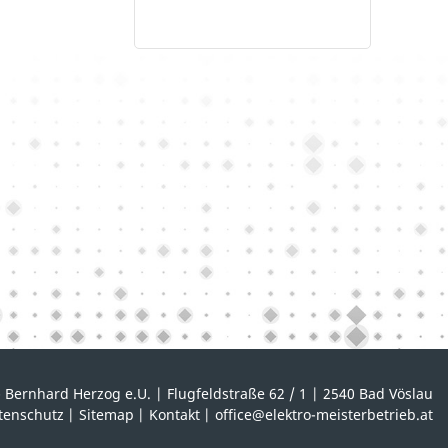
- Bernhard Herzog e.U.
|
Flugfeldstraße 62 / 1
|
2540
Bad Vöslau
tenschutz
|
Sitemap
|
Kontakt
|
office@elektro-meisterbetrieb.at