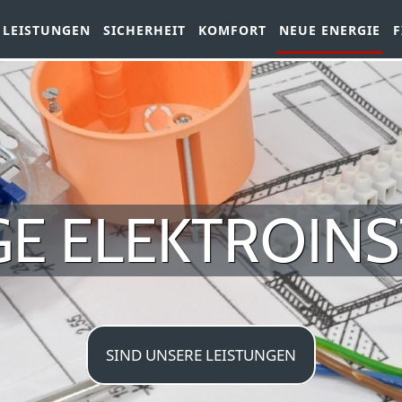
LEISTUNGEN
SICHERHEIT
KOMFORT
NEUE ENERGIE
F
E ELEKTROINS
KTRIKER AUS 
SIND UNSERE LEISTUNGEN
KONTAKTIEREN SIE HIER